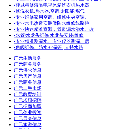
•
薛城精修液晶电视冰箱洗衣机热水器
•
修洗衣机.热水器.空调.太阳能.燃气
•
专业维修家用空调、维修中央空调、
•
专业水电改造安装做防水维修线路跳
•
专业快速精准查漏，管道漏水渗水、改
•
水管/水龙头维修 水龙头安装/维修
•
专业精准测漏水、专业仪器测漏、房
•
角阀维修、防水补漏等 | 支持水路
广元生活服务
广元商务服务
广元供求信息
广元房产信息
广元商务信息
广元二手市场
广元教育培训
广元求职招聘
广元招商加盟
广元创业投资
广元展会信息
广元旅游信息