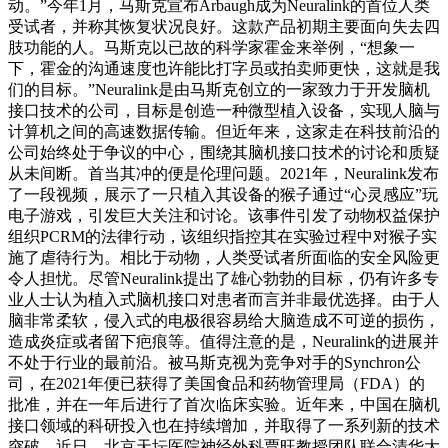
动。”今年1月，马斯克宣布Arbaugh成为Neuralink的首位人类
受试者，并称其恢复状况良好。这款产品初期主要面向失去四
肢功能的人。马斯克以已故的科学家霍金来举例，“想象一
下，霍金的沟通速度也许能比打字员或拍卖师更快，这就是我
们的目标。”Neuralink是由马斯克创立的一家致力于开发脑机
接口技术的公司，目标是创造一种微型植入设备，实现人脑与
计算机之间的高速数据传输。但近年来，这家走在科技前沿的
公司始终处于争议的中心，围绕其脑机接口技术的讨论和质疑
从未间断。首当其冲的便是伦理问题。2021年，Neuralink发布
了一段视频，展示了一只植入其设备的猴子通过“心灵感应”玩
电子游戏，引发巨大关注和讨论。该事件引发了动物权益保护
组织PCRM的法律行动，该组织指控其在实验过程中对猴子实
施了虐待行为。相比于动物，人类受试者所面临的安全风险更
令人担忧。尽管Neuralink提出了雄心勃勃的目标，仍有许多专
业人士认为植入式脑机接口对患者而言并非最优选择。由于人
脑非常柔软，侵入式的电极很容易给大脑造成不可逆的损伤，
造成炎症或者留下疤痕等。值得注意的是，Neuralink的进展并
不处于行业的最前沿。被马斯克视为竞争对手的Synchron公
司，在2021年便已获得了美国食品和药物管理局（FDA）的
批准，并在一年后进行了首次临床实验。近年来，中国在脑机
接口领域的科研投入也在持续增加，并取得了一系列新的技术
突破。近日，北京天坛医院神经外科贾旺教授团队联合清华大