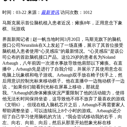
时间：03-22
来源：
最新资讯
访问次数：1012
马斯克展示首位脑机植入患者近况：瘫痪8年，正用意念下象
棋、玩游戏
界面新闻记者 | 赵一帆当地时间3月20日，马斯克旗下的脑机
接口公司Neuralink在X上发起了一场直播，展示了其首位接受
脑机植入患者使用“心灵感应”的最新情况。“心灵感应”是该公
司公布的首款脑机接口产品。这位29岁的患者名为Noland
Arbaugh，八年前因一次潜水事故导致他肩部以下瘫痪。在直
播中，Arbaugh先是进行了自我介绍，并展示了其使用意念在
电脑上玩象棋和电子游戏。Arbaugh双手放在椅子扶手上，然
后用意识控制光标来移动棋子。他在直播中一边拖动棋子一边
说，“如果你们能看到光标在屏幕上移动，那就是
我。”Arbaugh的身体瘫痪状况严重限制了他的活动能力，使得
他无法长时间保持坐姿，这导致他不得不放弃了最喜欢的游戏
《文明6》。但现在植入脑机芯片之后，Arbaugh不再需要家人
帮助调整坐姿，可以连续玩上8个小时的游戏。 Arbaugh还介
绍了自己学习使用脑机的方法，“我会尝试移动我的右手，向
左、向右、向前、向后，然后从那里开始想象光标在移