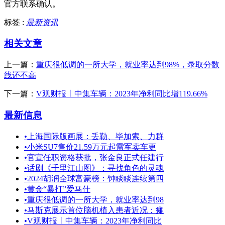
官方联系确认。
标签 :
最新资讯
相关文章
上一篇：
重庆很低调的一所大学，就业率达到98%，录取分数
线还不高
下一篇：
V观财报丨中集车辆：2023年净利同比增119.66%
最新信息
•
上海国际版画展：丢勒、毕加索、力群
•
小米SU7售价21.59万元起雷军卖车更
•
官宣任职资格获批，张金良正式任建行
•
话剧《千里江山图》：寻找角色的灵魂
•
2024胡润全球富豪榜：钟睒睒连续第四
•
黄金“暴打”爱马仕
•
重庆很低调的一所大学，就业率达到98
•
马斯克展示首位脑机植入患者近况：瘫
•
V观财报丨中集车辆：2023年净利同比